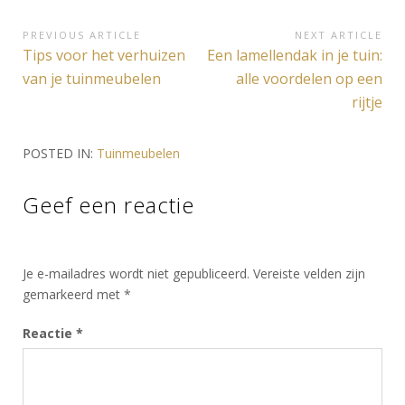
Bericht
PREVIOUS ARTICLE
NEXT ARTICLE
Previous
Next
Tips voor het verhuizen
Een lamellendak in je tuin:
navigatie
Article:
Article:
van je tuinmeubelen
alle voordelen op een
rijtje
POSTED IN:
Tuinmeubelen
Geef een reactie
Je e-mailadres wordt niet gepubliceerd.
Vereiste velden zijn
gemarkeerd met
*
Reactie
*