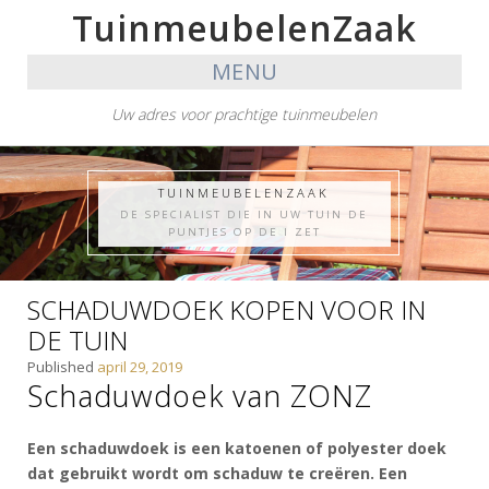
TuinmeubelenZaak
MENU
Uw adres voor prachtige tuinmeubelen
TUINMEUBELENZAAK
DE SPECIALIST DIE IN UW TUIN DE
PUNTJES OP DE I ZET
SCHADUWDOEK KOPEN VOOR IN
DE TUIN
Published
april 29, 2019
Schaduwdoek van ZONZ
Een schaduwdoek is een katoenen of polyester doek
dat gebruikt wordt om schaduw te creëren. Een