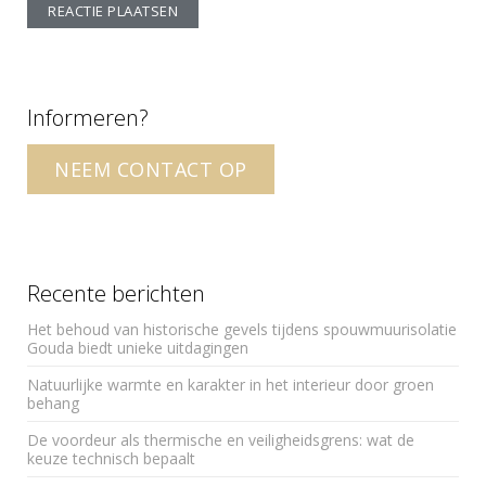
A
l
t
Informeren?
e
r
NEEM CONTACT OP
n
a
t
i
v
Recente berichten
e
Het behoud van historische gevels tijdens spouwmuurisolatie
:
Gouda biedt unieke uitdagingen
Natuurlijke warmte en karakter in het interieur door groen
behang
De voordeur als thermische en veiligheidsgrens: wat de
keuze technisch bepaalt