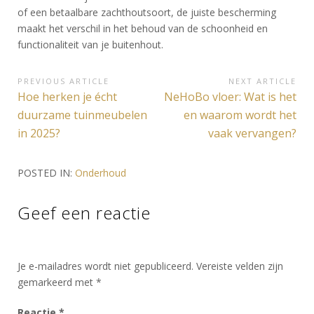
of een betaalbare zachthoutsoort, de juiste bescherming
maakt het verschil in het behoud van de schoonheid en
functionaliteit van je buitenhout.
Bericht
PREVIOUS ARTICLE
NEXT ARTICLE
Previous
Next
Hoe herken je écht
NeHoBo vloer: Wat is het
navigatie
Article:
Article:
duurzame tuinmeubelen
en waarom wordt het
in 2025?
vaak vervangen?
POSTED IN:
Onderhoud
Geef een reactie
Je e-mailadres wordt niet gepubliceerd.
Vereiste velden zijn
gemarkeerd met
*
Reactie
*