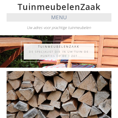
TuinmeubelenZaak
MENU
Uw adres voor prachtige tuinmeubelen
TUINMEUBELENZAAK
DE SPECIALIST DIE IN UW TUIN DE
PUNTJES OP DE I ZET