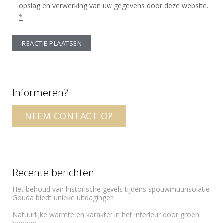
opslag en verwerking van uw gegevens door deze website.
*
A
l
t
Informeren?
e
r
NEEM CONTACT OP
n
a
t
i
v
Recente berichten
e
Het behoud van historische gevels tijdens spouwmuurisolatie
:
Gouda biedt unieke uitdagingen
Natuurlijke warmte en karakter in het interieur door groen
behang