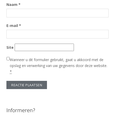
Naam
*
E-mail
*
Site
Wanneer u dit formulier gebruikt, gaat u akkoord met de
opslag en verwerking van uw gegevens door deze website.
*
A
l
t
Informeren?
e