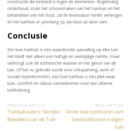
constructie die bestand is tegen de elementen. Regelmatig
onderhoud, zoals het schoonmaken van het tuinhuis en het
behandelen van het hout, zal de levensduur verder verlengen
en het tuinhuis er jarenlang op zijn best uit laten zien.
Conclusie
Een luxe tuinhuis is een waardevolle aanvulling op elke tuin.
Het biedt niet alleen een nuttige en veelzijdige ruimte, maar
verhoogt ook de esthetische waarde en het genot van de
tuin. Of het nu gebruikt wordt voor ontspanning, werk of
sociale bijeenkomsten, een luxe tuinhuis is een plek waar
luxe, comfort en natuur samenkomen voor een ultieme
tuinbeleving.
Bericht
PREVIOUS ARTICLE
NEXT ARTICLE
Previous
Next
Tuinkabouters: Sierlijke
Grote luxe tuinhuizen: een
navigatie
Article:
Article:
Bewakers van de Tuin
toevluchtsoord in eigen
tuin