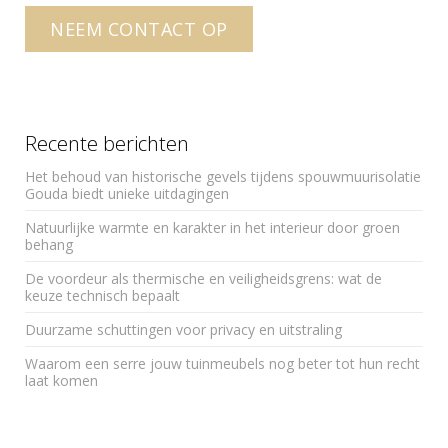
r
NEEM CONTACT OP
n
a
t
i
v
Recente berichten
e
Het behoud van historische gevels tijdens spouwmuurisolatie
:
Gouda biedt unieke uitdagingen
Natuurlijke warmte en karakter in het interieur door groen
behang
De voordeur als thermische en veiligheidsgrens: wat de
keuze technisch bepaalt
Duurzame schuttingen voor privacy en uitstraling
Waarom een serre jouw tuinmeubels nog beter tot hun recht
laat komen