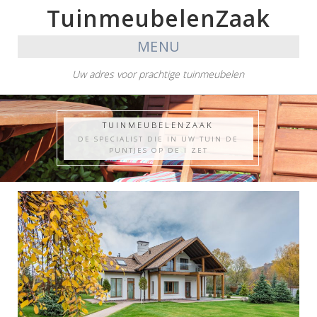
TuinmeubelenZaak
MENU
Uw adres voor prachtige tuinmeubelen
TUINMEUBELENZAAK
DE SPECIALIST DIE IN UW TUIN DE
PUNTJES OP DE I ZET