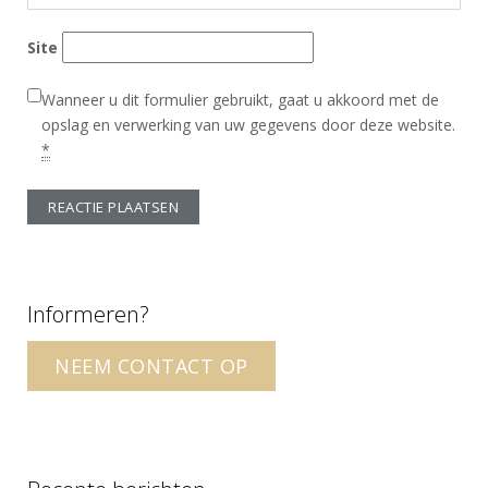
Site
Wanneer u dit formulier gebruikt, gaat u akkoord met de
opslag en verwerking van uw gegevens door deze website.
*
A
l
t
Informeren?
e
r
NEEM CONTACT OP
n
a
t
i
v