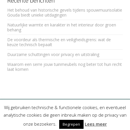
Recente berichten
e
Het behoud van historische gevels tijdens spouwmuurisolatie
:
Gouda biedt unieke uitdagingen
Natuurlijke warmte en karakter in het interieur door groen
behang
De voordeur als thermische en veiligheidsgrens: wat de
keuze technisch bepaalt
Duurzame schuttingen voor privacy en uitstraling
Waarom een serre jouw tuinmeubels nog beter tot hun recht
laat komen
Wij gebruiken technische & functionele cookies, en eventueel
analytische cookies die geen inbreuk maken op de privacy van
Links
Privacyverklaring
Copyright © 2026 TuinmeubelenZaak. All rights reserved.
onze bezoekers.
Lees meer
Begrepen