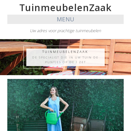
TuinmeubelenZaak
MENU
Uw adres voor prachtige tuinmeubelen
TUINMEUBELENZAAK
DE SPECIALIST DIE IN UW TUIN DE
PUNTJES OP DE I ZET