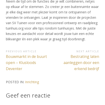
Neem de tijd om de functies die je wilt combineren, netjes
op elkaar af te stemmen. Zo creëer je een buitenruimte waar
je elke dag weer met plezier komt om te ontspannen of
vrienden te ontvangen. Laat je inspireren door de projecten
van SV Tuinen voor een professioneel ontwerp en raadpleeg
tuinhuis.org voor alle tips rondom tuinhuisjes. Met de juiste
keuzes en aandacht voor detail wordt jouw tuin een echte
blikvanger én een plek waar je graag tijd doorbrengt.
Bericht
PREVIOUS ARTICLE
NEXT ARTICLE
Previous
Next
Bouwmarkt in de buurt
Bestrating laten
navigatie
Article:
Article:
open – Klusloods
aanleggen door een
Deventer
erkend bedrijf
POSTED IN:
Inrichting
Geef een reactie